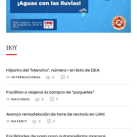
HOY
Hijastro del “Mencho”, número 1 en lista de DEA
IN 
INTERNACIONAL
0
5
Facilitan a viajeros la compra de “paquetes”
IN 
NACIONAL
0
9
Avanza remodelación de torre de rectoría en UAN
IN 
NAYARIT
0
3
Facilidades de pago para automovilistas morosos