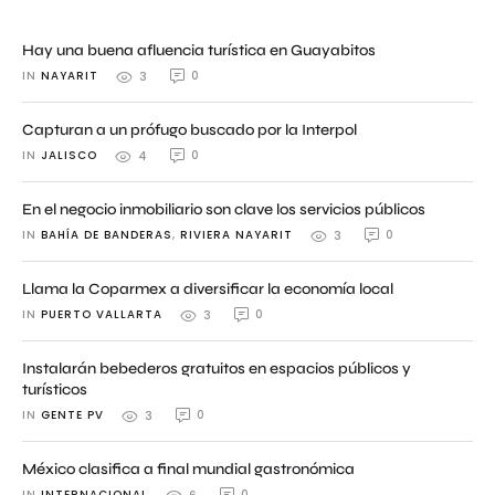
Hay una buena afluencia turística en Guayabitos
IN 
NAYARIT
0
3
Capturan a un prófugo buscado por la Interpol
IN 
JALISCO
0
4
En el negocio inmobiliario son clave los servicios públicos
IN 
BAHÍA DE BANDERAS
,
RIVIERA NAYARIT
0
3
Llama la Coparmex a diversificar la economía local
IN 
PUERTO VALLARTA
0
3
Instalarán bebederos gratuitos en espacios públicos y
turísticos
IN 
GENTE PV
0
3
México clasifica a final mundial gastronómica
IN 
INTERNACIONAL
0