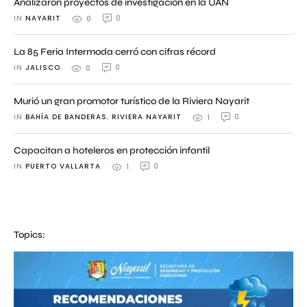
Analizaron proyectos de investigación en la UAN
IN 
NAYARIT
0
0
La 85 Feria Intermoda cerró con cifras récord
IN 
JALISCO
0
0
Murió un gran promotor turístico de la Riviera Nayarit
IN 
BAHÍA DE BANDERAS
,
RIVIERA NAYARIT
0
1
Capacitan a hoteleros en protección infantil
IN 
PUERTO VALLARTA
0
1
Topics: