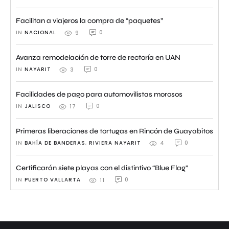
Facilitan a viajeros la compra de “paquetes”
IN 
NACIONAL
0
9
Avanza remodelación de torre de rectoría en UAN
IN 
NAYARIT
0
3
Facilidades de pago para automovilistas morosos
IN 
JALISCO
0
17
Primeras liberaciones de tortugas en Rincón de Guayabitos
IN 
BAHÍA DE BANDERAS
,
RIVIERA NAYARIT
0
4
Certificarán siete playas con el distintivo “Blue Flag”
IN 
PUERTO VALLARTA
0
11