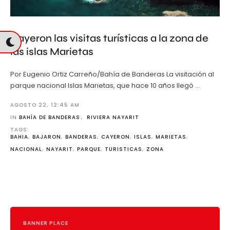
Cayeron las visitas turísticas a la zona de
las islas Marietas
Por Eugenio Ortiz Carreño/Bahía de Banderas La visitación al
parque nacional Islas Marietas, que hace 10 años llegó …
AGOSTO 22
,
12:45 AM
IN 
BAHÍA DE BANDERAS
,
RIVIERA NAYARIT
TAGS: 
BAHIA
,
BAJARON
,
BANDERAS
,
CAYERON
,
ISLAS
,
MARIETAS
,
NACIONAL
,
NAYARIT
,
PARQUE
,
TURISTICAS
,
ZONA
BANNER PLACE