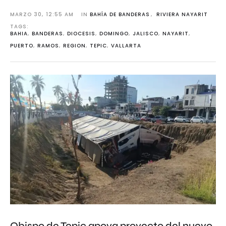
MARZO 30
,
12:55 AM
IN 
BAHÍA DE BANDERAS
,
RIVIERA NAYARIT
TAGS: 
BAHIA
,
BANDERAS
,
DIOCESIS
,
DOMINGO
,
JALISCO
,
NAYARIT
,
PUERTO
,
RAMOS
,
REGION
,
TEPIC
,
VALLARTA
Obispo de Tepic apoya proyecto del nuevo