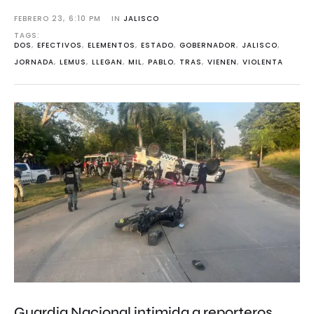
FEBRERO 23
,
6:10 PM
IN 
JALISCO
TAGS: 
DOS
,
EFECTIVOS
,
ELEMENTOS
,
ESTADO
,
GOBERNADOR
,
JALISCO
,
JORNADA
,
LEMUS
,
LLEGAN
,
MIL
,
PABLO
,
TRAS
,
VIENEN
,
VIOLENTA
Guardia Nacional intimida a reporteros