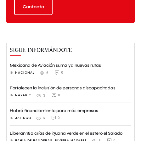
Contacto
SIGUE INFORMÁNDOTE
Mexicana de Aviación suma ya nuevas rutas
IN 
NACIONAL
0
6
Fortalecen la inclusión de personas discapacitadas
IN 
NAYARIT
0
3
Habrá financiamiento para más empresas
IN 
JALISCO
0
6
Liberan 180 crías de iguana verde en el estero el Salado
IN 
BAHÍA DE BANDERAS
,
RIVIERA NAYARIT
0
3