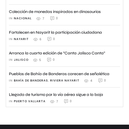
Colección de monedas inspiradas en dinosaurios
IN 
NACIONAL
0
7
Fortalecen en Nayarit la participación ciudadana
IN 
NAYARIT
0
6
Arranca la cuarta edición de “Canta Jalisco Canta”
IN 
JALISCO
0
5
Pueblos de Bahía de Banderas carecen de señalética
IN 
BAHÍA DE BANDERAS
,
RIVIERA NAYARIT
0
4
Llegada de turismo por la vía aérea sigue a la baja
IN 
PUERTO VALLARTA
0
7