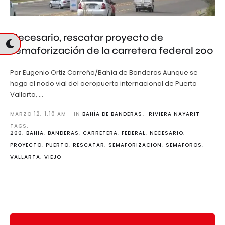
Necesario, rescatar proyecto de
semaforización de la carretera federal 200
Por Eugenio Ortiz Carreño/Bahía de Banderas Aunque se
haga el nodo vial del aeropuerto internacional de Puerto
Vallarta, …
MARZO 12
,
1:10 AM
IN 
BAHÍA DE BANDERAS
,
RIVIERA NAYARIT
TAGS: 
200
,
BAHIA
,
BANDERAS
,
CARRETERA
,
FEDERAL
,
NECESARIO
,
PROYECTO
,
PUERTO
,
RESCATAR
,
SEMAFORIZACION
,
SEMAFOROS
,
VALLARTA
,
VIEJO