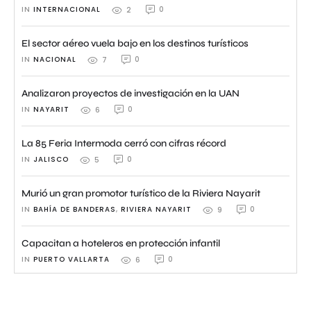
IN 
INTERNACIONAL
0
2
El sector aéreo vuela bajo en los destinos turísticos
IN 
NACIONAL
0
7
Analizaron proyectos de investigación en la UAN
IN 
NAYARIT
0
6
La 85 Feria Intermoda cerró con cifras récord
IN 
JALISCO
0
5
Murió un gran promotor turístico de la Riviera Nayarit
IN 
BAHÍA DE BANDERAS
,
RIVIERA NAYARIT
0
9
Capacitan a hoteleros en protección infantil
IN 
PUERTO VALLARTA
0
6