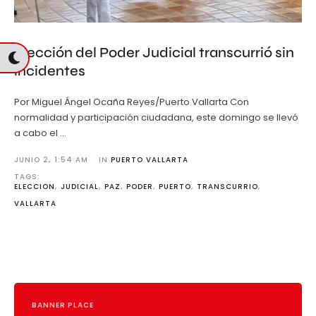
Elección del Poder Judicial transcurrió sin
incidentes
Por Miguel Ángel Ocaña Reyes/Puerto Vallarta Con
normalidad y participación ciudadana, este domingo se llevó
a cabo el …
JUNIO 2
,
1:54 AM
IN 
PUERTO VALLARTA
TAGS: 
ELECCION
,
JUDICIAL
,
PAZ
,
PODER
,
PUERTO
,
TRANSCURRIO
,
VALLARTA
BANNER PLACE