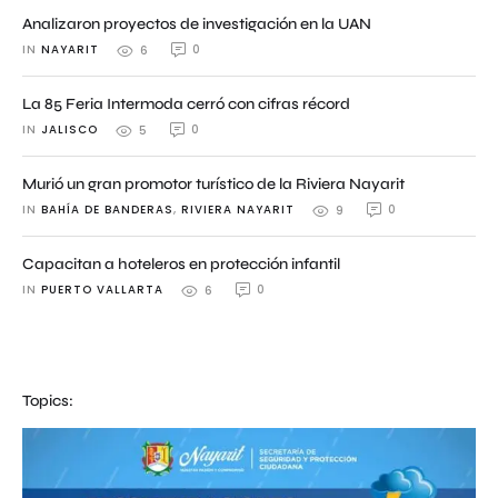
Analizaron proyectos de investigación en la UAN
IN 
NAYARIT
0
6
La 85 Feria Intermoda cerró con cifras récord
IN 
JALISCO
0
5
Murió un gran promotor turístico de la Riviera Nayarit
IN 
BAHÍA DE BANDERAS
,
RIVIERA NAYARIT
0
9
Capacitan a hoteleros en protección infantil
IN 
PUERTO VALLARTA
0
6
Topics: