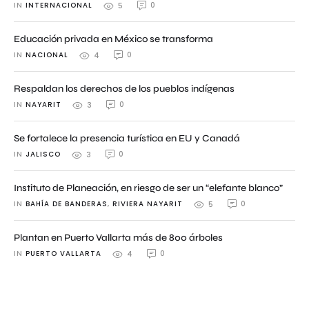
IN 
INTERNACIONAL
0
5
Educación privada en México se transforma
IN 
NACIONAL
0
4
Respaldan los derechos de los pueblos indígenas
IN 
NAYARIT
0
3
Se fortalece la presencia turística en EU y Canadá
IN 
JALISCO
0
3
Instituto de Planeación, en riesgo de ser un “elefante blanco”
IN 
BAHÍA DE BANDERAS
,
RIVIERA NAYARIT
0
5
Plantan en Puerto Vallarta más de 800 árboles
IN 
PUERTO VALLARTA
0
4