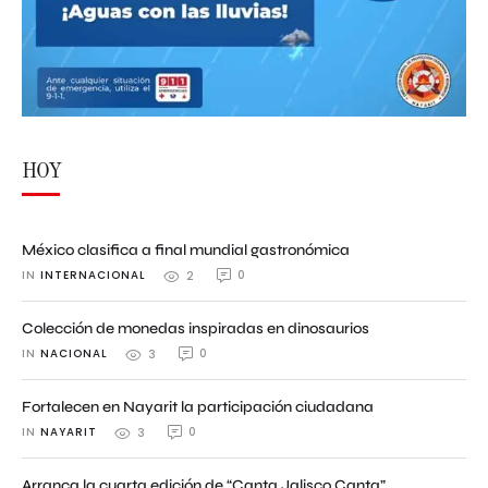
HOY
México clasifica a final mundial gastronómica
IN 
INTERNACIONAL
0
2
Colección de monedas inspiradas en dinosaurios
IN 
NACIONAL
0
3
Fortalecen en Nayarit la participación ciudadana
IN 
NAYARIT
0
3
Arranca la cuarta edición de “Canta Jalisco Canta”