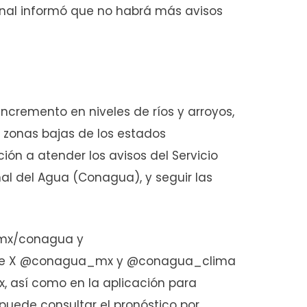
ional informó que no habrá más avisos
incremento en niveles de ríos y arroyos,
zonas bajas de los estados
ión a atender los avisos del Servicio
al del Agua (Conagua), y seguir las
.mx/conagua y
s de X @conagua_mx y @conagua_clima
así como en la aplicación para
puede consultar el pronóstico por