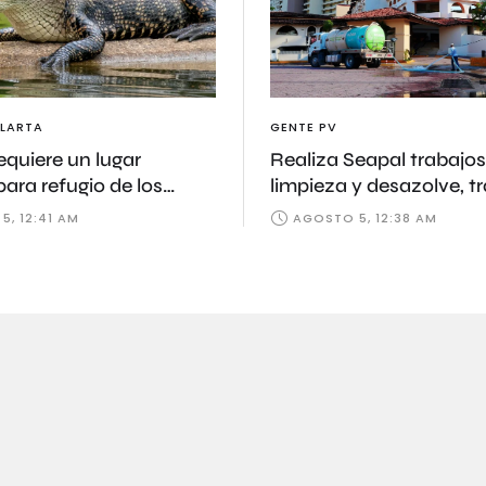
LARTA
GENTE PV
requiere un lugar
Realiza Seapal trabajos
para refugio de los
limpieza y desazolve, t
os
fuertes tormentas
, 12:41 AM
AGOSTO 5, 12:38 AM