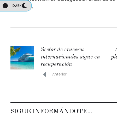
DARK
DARK
municipio.
Sector de cruceros
A
internacionales sigue en
pl
recuperación
Anterior
SIGUE INFORMÁNDOTE...