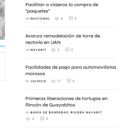
Facilitan a viajeros la compra de
“paquetes”
IN 
NACIONAL
0
9
Avanza remodelación de torre de
rectoría en UAN
IN 
NAYARIT
0
3
Facilidades de pago para automovilistas
morosos
IN 
JALISCO
0
17
Primeras liberaciones de tortugas en
Rincón de Guayabitos
IN 
BAHÍA DE BANDERAS
,
RIVIERA NAYARIT
0
4