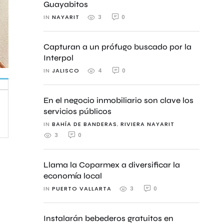
Guayabitos
IN 
NAYARIT
0
3
Capturan a un prófugo buscado por la
Interpol
IN 
JALISCO
0
4
En el negocio inmobiliario son clave los
servicios públicos
IN 
BAHÍA DE BANDERAS
,
RIVIERA NAYARIT
0
3
Llama la Coparmex a diversificar la
economía local
IN 
PUERTO VALLARTA
0
3
Instalarán bebederos gratuitos en