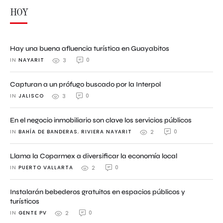
HOY
Hay una buena afluencia turística en Guayabitos
IN 
NAYARIT
0
3
Capturan a un prófugo buscado por la Interpol
IN 
JALISCO
0
3
En el negocio inmobiliario son clave los servicios públicos
IN 
BAHÍA DE BANDERAS
,
RIVIERA NAYARIT
0
2
Llama la Coparmex a diversificar la economía local
IN 
PUERTO VALLARTA
0
2
Instalarán bebederos gratuitos en espacios públicos y
turísticos
IN 
GENTE PV
0
2