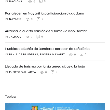
IN 
NACIONAL
0
0
Fortalecen en Nayarit la participación ciudadana
IN 
NAYARIT
0
0
Arranca la cuarta edición de “Canta Jalisco Canta”
IN 
JALISCO
0
0
Pueblos de Bahía de Banderas carecen de señalética
IN 
BAHÍA DE BANDERAS
,
RIVIERA NAYARIT
0
0
Llegada de turismo por la vía aérea sigue a la baja
IN 
PUERTO VALLARTA
0
0
Topics: