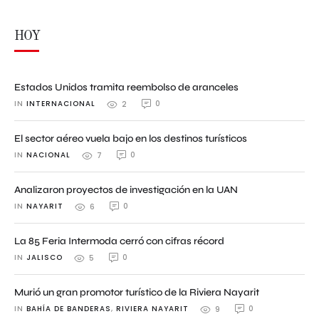
HOY
Estados Unidos tramita reembolso de aranceles
IN 
INTERNACIONAL
0
2
El sector aéreo vuela bajo en los destinos turísticos
IN 
NACIONAL
0
7
Analizaron proyectos de investigación en la UAN
IN 
NAYARIT
0
6
La 85 Feria Intermoda cerró con cifras récord
IN 
JALISCO
0
5
Murió un gran promotor turístico de la Riviera Nayarit
IN 
BAHÍA DE BANDERAS
,
RIVIERA NAYARIT
0
9