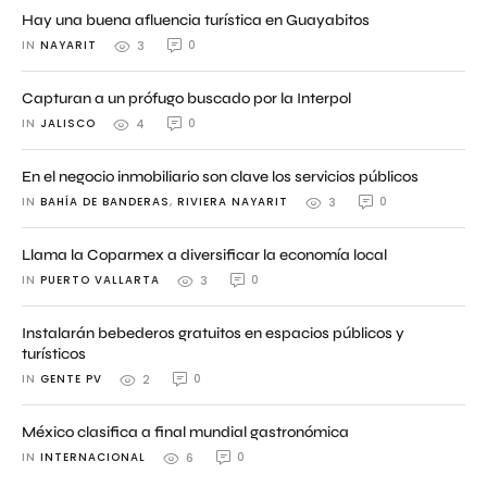
Hay una buena afluencia turística en Guayabitos
IN 
NAYARIT
0
3
Capturan a un prófugo buscado por la Interpol
IN 
JALISCO
0
4
En el negocio inmobiliario son clave los servicios públicos
IN 
BAHÍA DE BANDERAS
,
RIVIERA NAYARIT
0
3
Llama la Coparmex a diversificar la economía local
IN 
PUERTO VALLARTA
0
3
Instalarán bebederos gratuitos en espacios públicos y
turísticos
IN 
GENTE PV
0
2
México clasifica a final mundial gastronómica
IN 
INTERNACIONAL
0
6