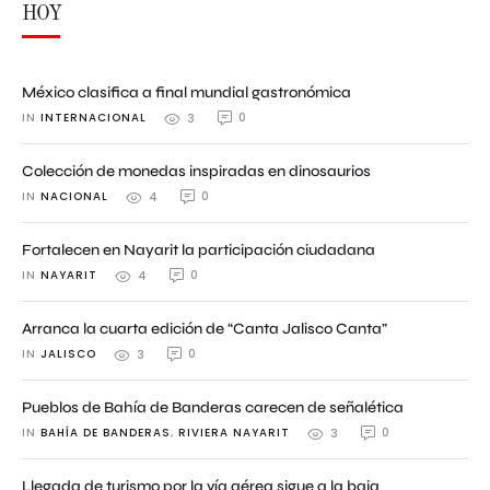
HOY
México clasifica a final mundial gastronómica
IN 
INTERNACIONAL
0
3
Colección de monedas inspiradas en dinosaurios
IN 
NACIONAL
0
4
Fortalecen en Nayarit la participación ciudadana
IN 
NAYARIT
0
4
Arranca la cuarta edición de “Canta Jalisco Canta”
IN 
JALISCO
0
3
Pueblos de Bahía de Banderas carecen de señalética
IN 
BAHÍA DE BANDERAS
,
RIVIERA NAYARIT
0
3
Llegada de turismo por la vía aérea sigue a la baja