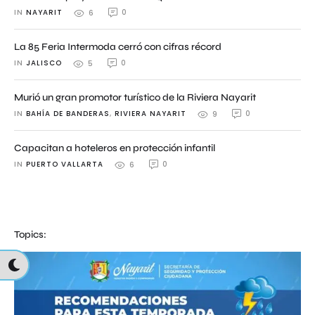
IN 
NAYARIT
0
6
La 85 Feria Intermoda cerró con cifras récord
IN 
JALISCO
0
5
Murió un gran promotor turístico de la Riviera Nayarit
IN 
BAHÍA DE BANDERAS
,
RIVIERA NAYARIT
0
9
Capacitan a hoteleros en protección infantil
IN 
PUERTO VALLARTA
0
6
Topics: