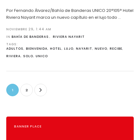
Por Fernando Álvarez/Bahía de Banderas UNICO 20°105° Hotel
Riviera Nayarit marca un nuevo capítulo en el lujo todo …
NOVIEMBRE 29
,
1:44 AM
IN 
BAHÍA DE BANDERAS
,
RIVIERA NAYARIT
TAGS: 
ADULTOS
,
BIENVENIDA
,
HOTEL
,
LUJO
,
NAYARIT
,
NUEVO
,
RECIBE
,
RIVIERA
,
SOLO
,
UNICO
1
2
BANNER PLACE