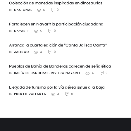
Colección de monedas inspiradas en dinosaurios
IN 
NACIONAL
0
6
Fortalecen en Nayarit la participación ciudadana
IN 
NAYARIT
0
5
Arranca la cuarta edición de “Canta Jalisco Canta”
IN 
JALISCO
0
4
Pueblos de Bahía de Banderas carecen de señalética
IN 
BAHÍA DE BANDERAS
,
RIVIERA NAYARIT
0
4
Llegada de turismo por la vía aérea sigue a la baja
IN 
PUERTO VALLARTA
0
4