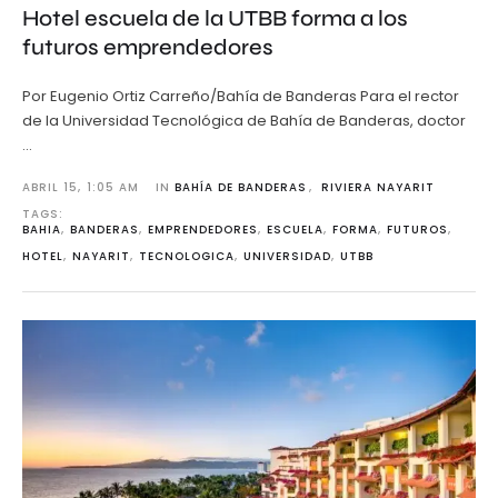
Hotel escuela de la UTBB forma a los
futuros emprendedores
Por Eugenio Ortiz Carreño/Bahía de Banderas Para el rector
de la Universidad Tecnológica de Bahía de Banderas, doctor
…
ABRIL 15
,
1:05 AM
IN 
BAHÍA DE BANDERAS
,
RIVIERA NAYARIT
TAGS: 
BAHIA
,
BANDERAS
,
EMPRENDEDORES
,
ESCUELA
,
FORMA
,
FUTUROS
,
HOTEL
,
NAYARIT
,
TECNOLOGICA
,
UNIVERSIDAD
,
UTBB