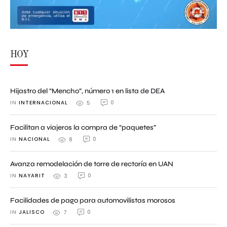
HOY
Hijastro del “Mencho”, número 1 en lista de DEA
IN 
INTERNACIONAL
0
5
Facilitan a viajeros la compra de “paquetes”
IN 
NACIONAL
0
8
Avanza remodelación de torre de rectoría en UAN
IN 
NAYARIT
0
3
Facilidades de pago para automovilistas morosos
IN 
JALISCO
0
7