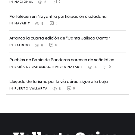
IN 
NACIONAL
0
8
Fortalecen en Nayarit la participación ciudadana
IN 
NAYARIT
0
8
Arranca la cuarta edición de “Canta Jalisco Canta”
IN 
JALISCO
0
6
Pueblos de Bahía de Banderas carecen de señalética
IN 
BAHÍA DE BANDERAS
,
RIVIERA NAYARIT
0
4
Llegada de turismo por la vía aérea sigue a la baja
IN 
PUERTO VALLARTA
0
8