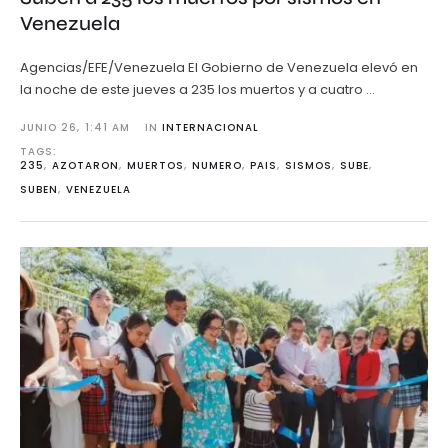
Venezuela
Agencias/EFE/Venezuela El Gobierno de Venezuela elevó en
la noche de este jueves a 235 los muertos y a cuatro …
JUNIO 26
,
1:41 AM
IN 
INTERNACIONAL
TAGS: 
235
,
AZOTARON
,
MUERTOS
,
NUMERO
,
PAIS
,
SISMOS
,
SUBE
,
SUBEN
,
VENEZUELA