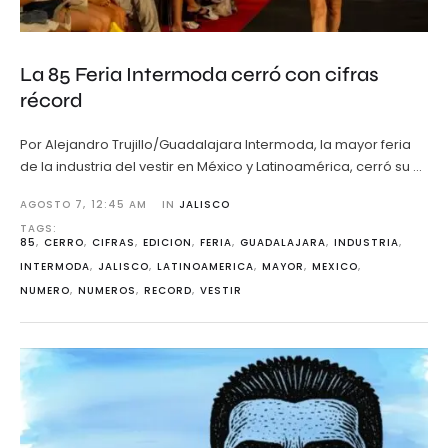
La 85 Feria Intermoda cerró con cifras
récord
Por Alejandro Trujillo/Guadalajara Intermoda, la mayor feria
de la industria del vestir en México y Latinoamérica, cerró su …
AGOSTO 7
,
12:45 AM
IN 
JALISCO
TAGS: 
85
,
CERRO
,
CIFRAS
,
EDICION
,
FERIA
,
GUADALAJARA
,
INDUSTRIA
,
INTERMODA
,
JALISCO
,
LATINOAMERICA
,
MAYOR
,
MEXICO
,
NUMERO
,
NUMEROS
,
RECORD
,
VESTIR