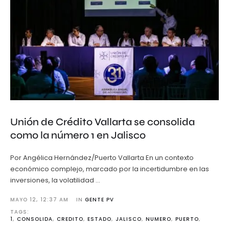
Unión de Crédito Vallarta se consolida
como la número 1 en Jalisco
Por Angélica Hernández/Puerto Vallarta En un contexto
económico complejo, marcado por la incertidumbre en las
inversiones, la volatilidad …
MAYO 12
,
12:37 AM
IN 
GENTE PV
TAGS: 
1
,
CONSOLIDA
,
CREDITO
,
ESTADO
,
JALISCO
,
NUMERO
,
PUERTO
,