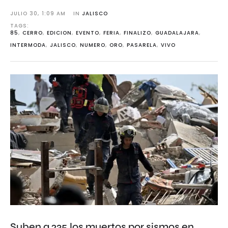
JULIO 30
,
1:09 AM
IN 
JALISCO
TAGS: 
85
,
CERRO
,
EDICION
,
EVENTO
,
FERIA
,
FINALIZO
,
GUADALAJARA
,
INTERMODA
,
JALISCO
,
NUMERO
,
ORO
,
PASARELA
,
VIVO
Suben a 235 los muertos por sismos en