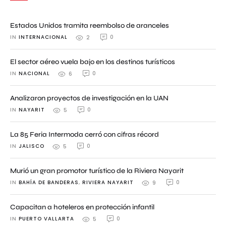
Estados Unidos tramita reembolso de aranceles
IN 
INTERNACIONAL
0
2
El sector aéreo vuela bajo en los destinos turísticos
IN 
NACIONAL
0
6
Analizaron proyectos de investigación en la UAN
IN 
NAYARIT
0
5
La 85 Feria Intermoda cerró con cifras récord
IN 
JALISCO
0
5
Murió un gran promotor turístico de la Riviera Nayarit
IN 
BAHÍA DE BANDERAS
,
RIVIERA NAYARIT
0
9
Capacitan a hoteleros en protección infantil
IN 
PUERTO VALLARTA
0
5