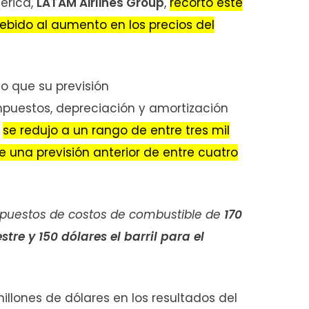
érica,
LATAM Airlines Group
,
recortó este
ebido al aumento en los precios del
o que su previsión
mpuestos, depreciación y amortización
o
se redujo a un rango de entre tres mil
e una previsión anterior de entre cuatro
puestos de costos de combustible de
170
stre y 150 dólares el barril para el
llones de dólares en los resultados del