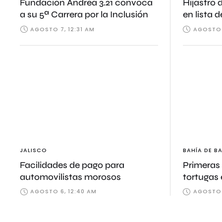
Fundación Andrea 3.21 convoca
Hijastro 
a su 5ª Carrera por la Inclusión
en lista 
AGOSTO 7, 12:31 AM
AGOSTO 
JALISCO
BAHÍA DE B
Facilidades de pago para
Primeras 
automovilistas morosos
tortugas
Guayabit
AGOSTO 6, 12:40 AM
AGOSTO 