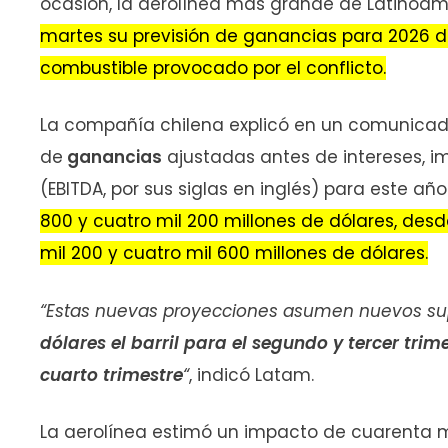
ocasión, la aerolínea más grande de Latinoam
martes su previsión de ganancias para 2026 d
combustible provocado por el conflicto.
La compañía chilena explicó en un comunicad
de
ganancias
ajustadas antes de intereses, i
(EBITDA, por sus siglas en inglés) para este añ
800 y cuatro mil 200 millones de dólares, desd
mil 200 y cuatro mil 600 millones de dólares.
“Estas nuevas proyecciones asumen nuevos su
dólares el barril para el segundo y tercer trime
cuarto trimestre
“
, indicó Latam.
La aerolínea estimó un impacto de cuarenta mi