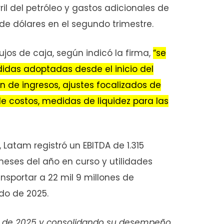
rril del petróleo y gastos adicionales de
e dólares en el segundo trimestre.
jos de caja, según indicó la firma,
“se
das adoptadas desde el inicio del
ón de ingresos, ajustes focalizados de
de costos, medidas de liquidez para las
 Latam registró un EBITDA de 1.315
meses del año en curso y utilidades
nsportar a 22 mil 9 millones de
do de 2025.
ia de 2025 y consolidando su desempeño