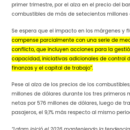
primer trimestre, por el alza en el precio del ba
combustibles de más de setecientos millones d
Se espera que el impacto en los márgenes y flu
compense parcialmente con una serie de medi
conflicto, que incluyen acciones para la gesti
capacidad, iniciativas adicionales de control 
finanzas y el capital de trabajo”.
Pese al alza de los precios de los combustibles,
millones de dólares durante los tres primeros 
netas por 576 millones de dólares, luego de tra
pasajeros, el 9,1% más respecto al mismo perio
“Latam inició el 2026 manteniendo la tendenc