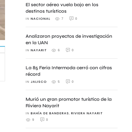
El sector aéreo vuela bajo en los
destinos turísticos
IN 
NACIONAL
0
7
Analizaron proyectos de investigación
en la UAN
IN 
NAYARIT
0
6
La 85 Feria Intermoda cerró con cifras
récord
IN 
JALISCO
0
5
Murió un gran promotor turístico de la
Riviera Nayarit
IN 
BAHÍA DE BANDERAS
,
RIVIERA NAYARIT
0
9