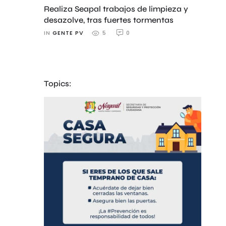
Realiza Seapal trabajos de limpieza y
desazolve, tras fuertes tormentas
IN 
GENTE PV
0
5
Topics: