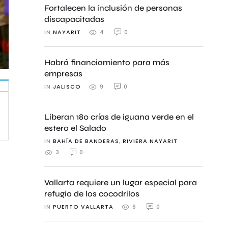
Fortalecen la inclusión de personas
discapacitadas
IN 
NAYARIT
0
4
Habrá financiamiento para más
empresas
IN 
JALISCO
0
9
Liberan 180 crías de iguana verde en el
estero el Salado
IN 
BAHÍA DE BANDERAS
,
RIVIERA NAYARIT
0
3
Vallarta requiere un lugar especial para
refugio de los cocodrilos
IN 
PUERTO VALLARTA
0
6