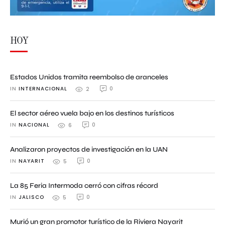
HOY
Estados Unidos tramita reembolso de aranceles
IN 
INTERNACIONAL
0
2
El sector aéreo vuela bajo en los destinos turísticos
IN 
NACIONAL
0
6
Analizaron proyectos de investigación en la UAN
IN 
NAYARIT
0
5
La 85 Feria Intermoda cerró con cifras récord
IN 
JALISCO
0
5
Murió un gran promotor turístico de la Riviera Nayarit