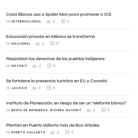
Casa Blanca usa a Spider Man para promover a ICE
IN 
INTERNACIONAL
0
2
Educación privada en México se transforma
IN 
NACIONAL
0
2
Respaldan los derechos de los pueblos indígenas
IN 
NAYARIT
0
2
Se fortalece la presencia turística en EU y Canadá
IN 
JALISCO
0
2
Instituto de Planeación, en riesgo de ser un “elefante blanco”
IN 
BAHÍA DE BANDERAS
,
RIVIERA NAYARIT
0
3
Plantan en Puerto Vallarta más de 800 árboles
IN 
PUERTO VALLARTA
0
3