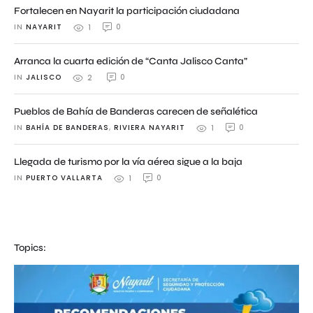
Fortalecen en Nayarit la participación ciudadana
IN 
NAYARIT
0
1
Arranca la cuarta edición de “Canta Jalisco Canta”
IN 
JALISCO
0
2
Pueblos de Bahía de Banderas carecen de señalética
IN 
BAHÍA DE BANDERAS
,
RIVIERA NAYARIT
0
1
Llegada de turismo por la vía aérea sigue a la baja
IN 
PUERTO VALLARTA
0
1
Topics: