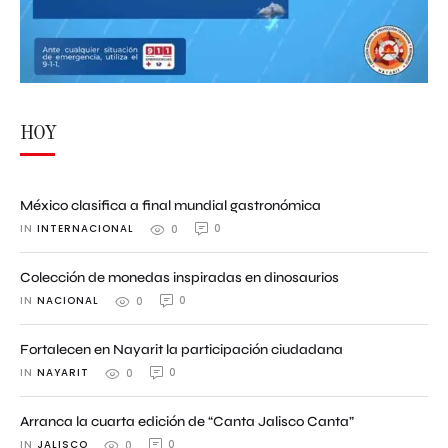
HOY
México clasifica a final mundial gastronómica
IN 
INTERNACIONAL
0
0
Colección de monedas inspiradas en dinosaurios
IN 
NACIONAL
0
0
Fortalecen en Nayarit la participación ciudadana
IN 
NAYARIT
0
0
Arranca la cuarta edición de “Canta Jalisco Canta”
IN 
JALISCO
0
0