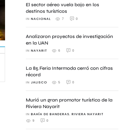
El sector aéreo vuela bajo en los
destinos turísticos
IN 
NACIONAL
0
7
Analizaron proyectos de investigación
en la UAN
IN 
NAYARIT
0
6
La 85 Feria Intermoda cerró con cifras
récord
IN 
JALISCO
0
5
Murió un gran promotor turístico de la
Riviera Nayarit
IN 
BAHÍA DE BANDERAS
,
RIVIERA NAYARIT
0
9