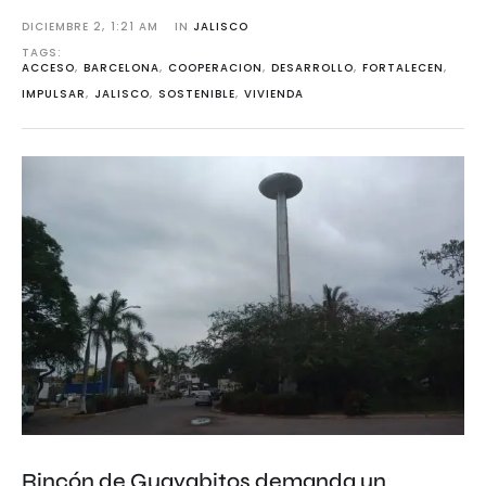
DICIEMBRE 2
,
1:21 AM
IN 
JALISCO
TAGS: 
ACCESO
,
BARCELONA
,
COOPERACION
,
DESARROLLO
,
FORTALECEN
,
IMPULSAR
,
JALISCO
,
SOSTENIBLE
,
VIVIENDA
Rincón de Guayabitos demanda un