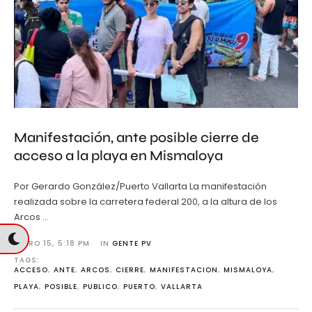
Manifestación, ante posible cierre de
acceso a la playa en Mismaloya
Por Gerardo González/Puerto Vallarta La manifestación
realizada sobre la carretera federal 200, a la altura de los
Arcos …
ENERO 15
,
5:18 PM
IN 
GENTE PV
TAGS: 
ACCESO
,
ANTE
,
ARCOS
,
CIERRE
,
MANIFESTACION
,
MISMALOYA
,
PLAYA
,
POSIBLE
,
PUBLICO
,
PUERTO
,
VALLARTA