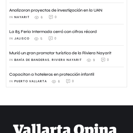
Analizaron proyectos de investigación en la UAN
IN 
NAYARIT
0
6
La 85 Feria Intermoda cerró con cifras récord
IN 
JALISCO
0
5
Murió un gran promotor turístico de la Riviera Nayarit
IN 
BAHÍA DE BANDERAS
,
RIVIERA NAYARIT
0
9
Capacitan a hoteleros en protección infantil
IN 
PUERTO VALLARTA
0
6